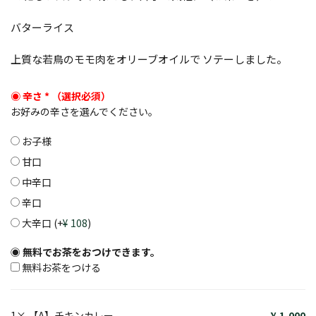
バターライス
上質な若鳥のモモ肉をオリーブオイルで ソテーしました。
辛さ
*
お好みの辛さを選んでください。
お子様
甘口
中辛口
辛口
大辛口
(+
108
)
無料でお茶をおつけできます。
無料お茶をつける
1×
【A】チキンカレー
1,000