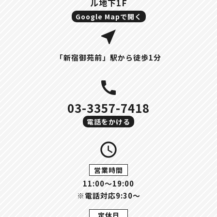
ル地下1F
Google Mapで開く
near_me
「新宿御苑前」駅から徒歩1分
call
03-3357-7418
電話をかける
query_builder
営業時間
11:00〜19:00
※電話対応9:30～
定休日