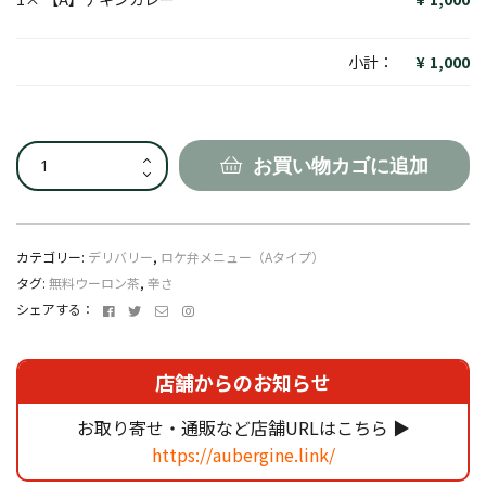
小計：
1,000
【A】
お買い物カゴに追加
チ
キ
ン
カ
カテゴリー:
デリバリー
,
ロケ弁メニュー（Aタイプ）
レ
タグ:
無料ウーロン茶
,
辛さ
ー
Facebook
Twitter
メ
Instagram
シェアする：
個
ー
ル
ア
店舗からのお知らせ
ド
レ
お取り寄せ・通販など店舗URLはこちら ▶
ス
https://aubergine.link/