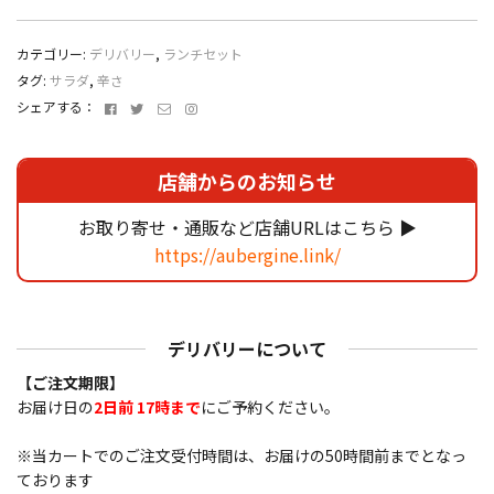
野
菜
カテゴリー:
デリバリー
,
ランチセット
カ
タグ:
サラダ
,
辛さ
レ
Facebook
Twitter
メ
Instagram
シェアする：
ー
ー
個
ル
ア
店舗からのお知らせ
ド
レ
お取り寄せ・通販など店舗URLはこちら ▶
ス
https://aubergine.link/
デリバリーについて
【ご注文期限】
お届け日の
2日前 17時まで
にご予約ください。
※当カートでのご注文受付時間は、お届けの50時間前までとなっ
ております