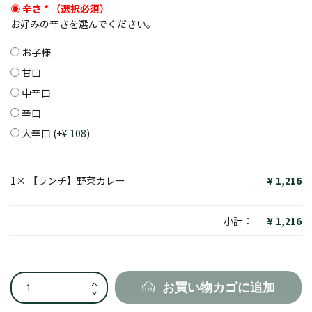
辛さ
*
お好みの辛さを選んでください。
お子様
甘口
中辛口
辛口
大辛口
(+
108
)
1×
【ランチ】野菜カレー
1,216
小計：
1,216
【ラ
お買い物カゴに追加
ン
チ】