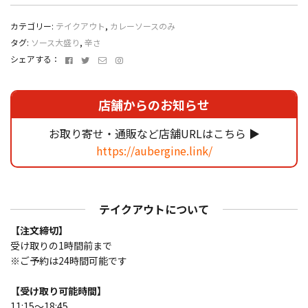
の
み】
カテゴリー:
テイクアウト
,
カレーソースのみ
海
タグ:
ソース大盛り
,
辛さ
老
Facebook
Twitter
メ
Instagram
シェアする：
カ
ー
レ
ル
ー
ア
店舗からのお知らせ
個
ド
レ
お取り寄せ・通販など店舗URLはこちら ▶
ス
https://aubergine.link/
テイクアウトについて
【注文締切】
受け取りの1時間前まで
※ご予約は24時間可能です
【受け取り可能時間】
11:15～18:45