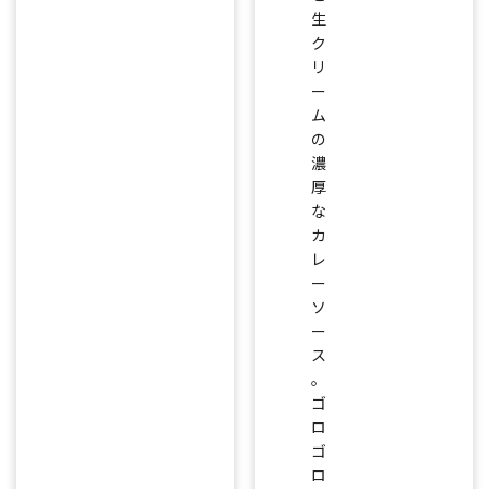
生
ク
リ
ー
ム
の
濃
厚
な
カ
レ
ー
ソ
ー
ス
。
ゴ
ロ
ゴ
ロ