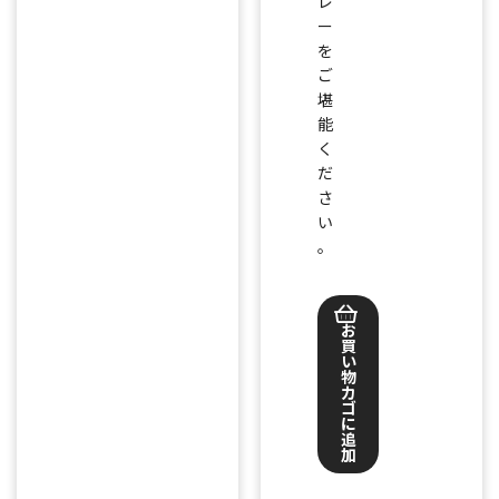
レ
ー
を
ご
堪
能
く
だ
さ
い
。
お
買
い
物
カ
ゴ
に
追
加