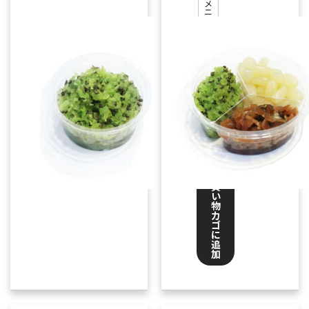
メ
実
ニ
ュ
ー
,
テ
イ
ク
ア
ウ
ト
¥
200
お
買
い
物
カ
ゴ
に
追
加