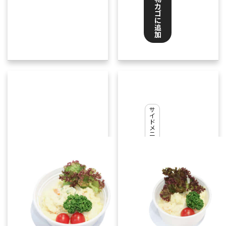
カ
ゴ
に
追
加
ポ
テ
ト
サ
イ
サ
ド
メ
ラ
ニ
ュ
ダ
ー
,
テ
イ
ク
ア
ウ
ト
¥
440