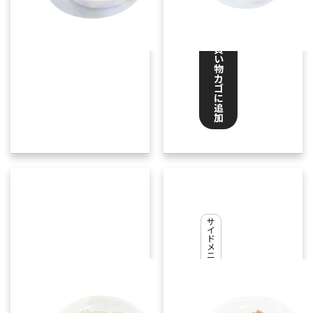
お
買
い
物
カ
ゴ
に
追
加
ら
っ
き
サ
イ
ょ
ド
メ
う
ニ
ュ
ー
,
テ