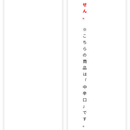
せ
ん
。
※
こ
ち
ら
の
商
品
は
「
中
辛
口
」
で
す
。