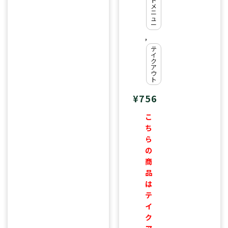
メ
【
ニ
ュ
中
ー
辛
,
口
テ
イ
】
ク
ア
ビ
ウ
ト
ー
¥
756
フ
カ
こ
レ
ち
ー
ら
の
商
品
は
テ
イ
ク