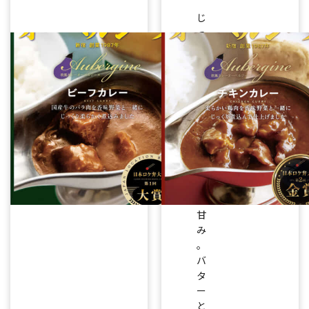
じ
っ
く
り
煮
込
ん
だ
た
ま
ね
ぎ
の
甘
み
。
バ
タ
ー
と