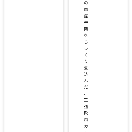
の
国
産
牛
肉
を
じ
っ
く
り
煮
込
ん
だ
、
王
道
欧
風
カ