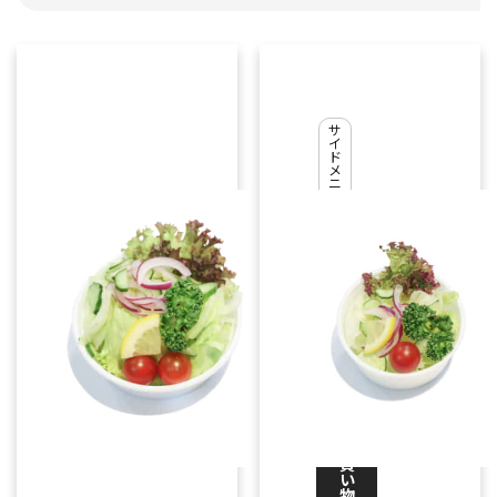
グ
リ
ー
サ
イ
ン
ド
メ
サ
ニ
ュ
ラ
ー
ダ
,
テ
イ
ク
ア
ウ
ト
¥
440
お
買
い
物