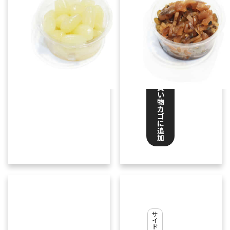
イ
ク
ア
ウ
ト
¥
200
お
買
い
物
カ
ゴ
に
追
加
青
し
そ
サ
イ
の
ド