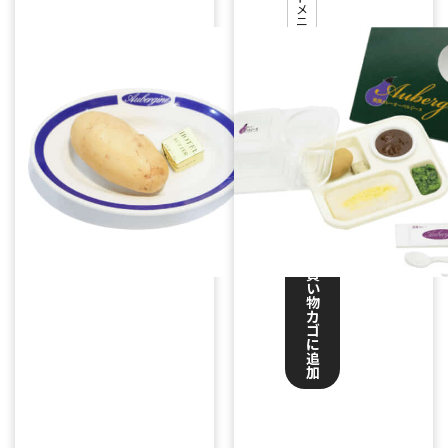
メ
ト
ニ
ュ
ー
,
テ
イ
ク
ア
ウ
ト
¥
110
お
買
い
物
カ
ゴ
に
追
加