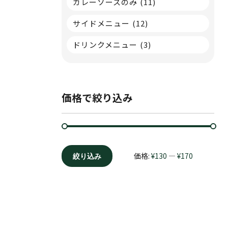
カレーソースのみ
(11)
サイドメニュー
(12)
ドリンクメニュー
(3)
価格で絞り込み
価格:
¥130
—
¥170
絞り込み
最
最
低
高
価
価
格
格