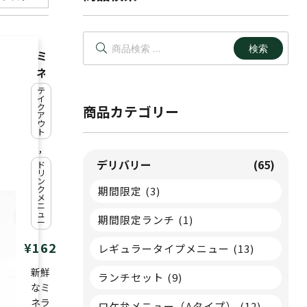
検
検索
索
ミ
対
ネ
象:
ラ
テ
イ
ル
ク
商品カテゴリー
ア
ウ
ウ
ト
ォ
,
ー
デリバリー
(65)
ド
リ
タ
ン
ク
期間限定
(3)
ー
メ
ニ
ュ
期間限定ランチ
(1)
ー
¥
162
レギュラータイプメニュー
(13)
新鮮
ランチセット
(9)
なミ
ネラ
ロケ弁メニュー（Aタイプ）
(12)