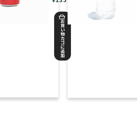
お
買
い
物
カ
ゴ
に
追
加