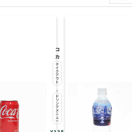
コ
カ
・
テ
イ
コ
ク
ア
ー
ウ
ト
ラ
,
ド
リ
ン
ク
メ
ニ
ュ
ー
¥
135