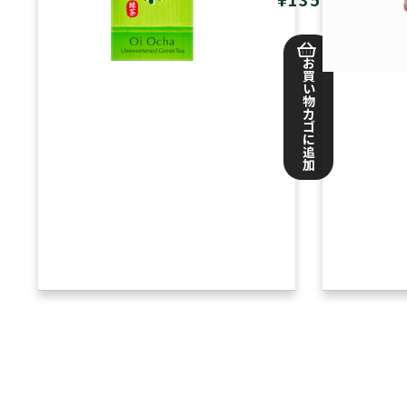
お
買
い
物
カ
ゴ
に
追
加