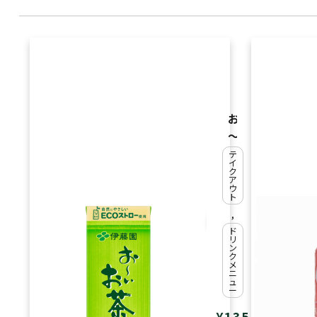
お
～
い
テ
イ
お
ク
ア
茶
ウ
ト
(
,
2
ド
リ
5
ン
ク
0
メ
ニ
m
ュ
ー
l)
¥
135