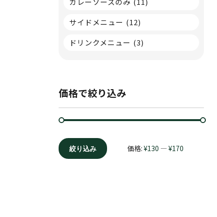
カレーソースのみ
(11)
サイドメニュー
(12)
ドリンクメニュー
(3)
価格で絞り込み
価格:
¥130
—
¥170
絞り込み
最
最
低
高
価
価
格
格