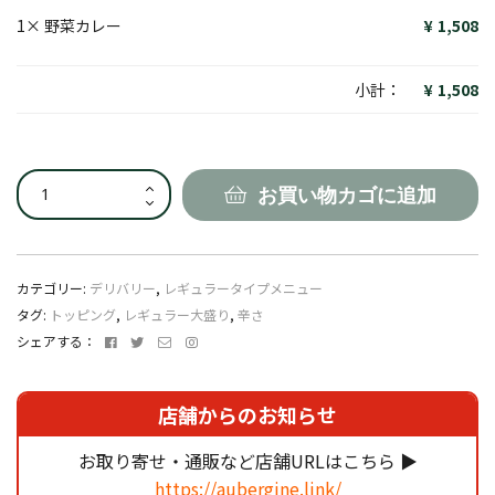
1×
野菜カレー
1,508
小計：
1,508
野
お買い物カゴに追加
菜
カ
レ
ー
カテゴリー:
デリバリー
,
レギュラータイプメニュー
個
タグ:
トッピング
,
レギュラー大盛り
,
辛さ
Facebook
Twitter
メ
Instagram
シェアする：
ー
ル
ア
店舗からのお知らせ
ド
レ
お取り寄せ・通販など店舗URLはこちら ▶
ス
https://aubergine.link/