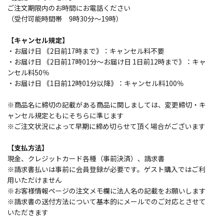
ご注文期限内のお時間にお電話ください
（受付可能時間帯 9時30分～19時）
【キャンセル規定】
・お届け日 ｟2日前17時まで｠：キャンセル料不要
・お届け日 ｟2日前17時01分～お届け日 1日前12時まで｠：キャ
ンセル料50％
・お届け日 ｟1日前12時01分以降｠：キャンセル料100％
※商品名に締切の記載がある商品に関しましては、変更締切・キ
ャンセル規定ともにそちらに準じます
※ご注文状況によって早期に締め切らせて頂く場合がございます
【支払方法】
現金、クレジットカード各種（事前決済）、請求書
※請求書払いは事前に会員登録が必要です。ゲスト購入ではご利
用いただけません
※お客様情報ページの注文メモ欄に法人名の記載をお願いします
※請求書の送付方法について基本的にメールでのご対応とさせて
いただきます