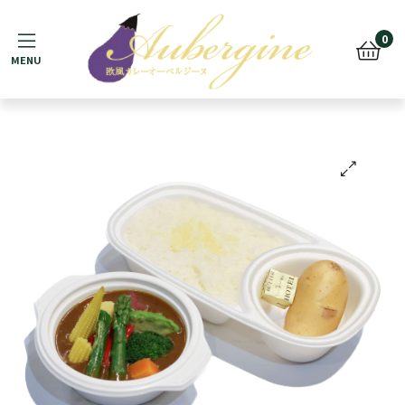
Menu
0
🔍