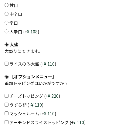
甘口
中辛口
辛口
大辛口
(+
108
)
大盛
大盛りにできます。
ライスのみ大盛
(+
110
)
【オプションメニュー】
追加トッピングはいかがですか？
チーズトッピング
(+
220
)
うずら卵
(+
110
)
マッシュルーム
(+
110
)
アーモンドスライストッピング
(+
110
)