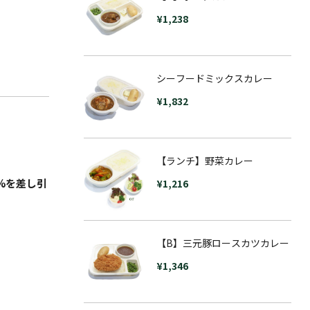
¥
1,238
シーフードミックスカレー
¥
1,832
【ランチ】野菜カレー
%を差し引
¥
1,216
【B】三元豚ロースカツカレー
¥
1,346