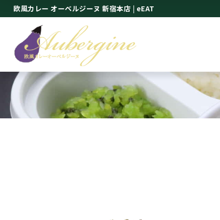
欧風カレー オーベルジーヌ 新宿本店
| eEAT