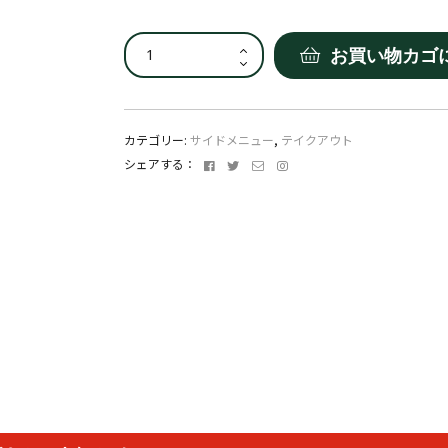
ラ
ミ
お買い物カゴ
ニ
ダ
ポ
テ
ト
カテゴリー:
サイドメニュー
,
テイクアウト
サ
Facebook
Twitter
メ
Instagram
シェアする：
ラ
ー
ダ
ル
個
ア
ド
レ
ス