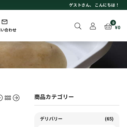
ゲスト
さん、 こんにちは！
0
¥
0
問い合わせ
商品カテゴリー
デリバリー
(65)
込）
込）