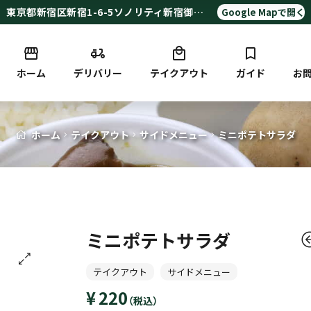
東京都新宿区新宿1-6-5ソノリティ新宿御苑ビル地下1F
Google Mapで開く
ホーム
デリバリー
テイクアウト
ガイド
お
ミ
ホーム
テイクアウト
サイドメニュー
Blog
ミニポテトサラダ
ニ
Detail
ポ
テ
ミニポテトサラダ
ト
テイクアウト
サイドメニュー
🔍
（税
（税
440
110
220
サ
（税込）