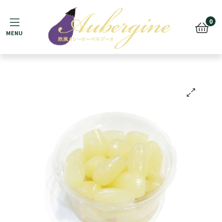
Menu
0
🔍