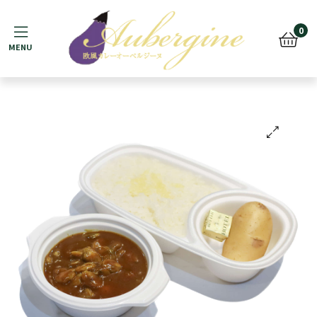
Menu
0
🔍