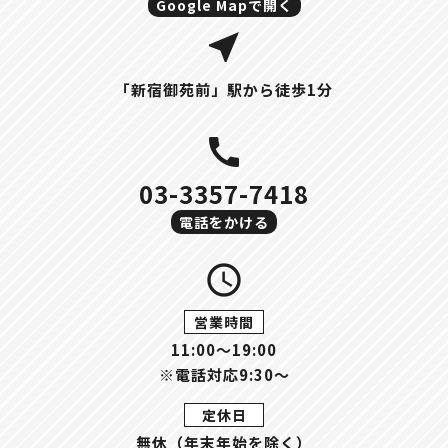
Google Mapで開く
near_me
「新宿御苑前」駅から徒歩1分
call
03-3357-7418
電話をかける
query_builder
営業時間
11:00〜19:00
※電話対応9:30～
定休日
無休（年末年始を除く）