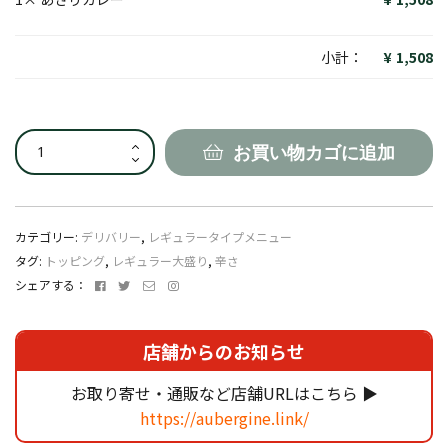
小計：
1,508
あ
お買い物カゴに追加
さ
り
カ
レ
カテゴリー:
デリバリー
,
レギュラータイプメニュー
ー
タグ:
トッピング
,
レギュラー大盛り
,
辛さ
個
Facebook
Twitter
メ
Instagram
シェアする：
ー
ル
ア
店舗からのお知らせ
ド
レ
お取り寄せ・通販など店舗URLはこちら ▶
ス
https://aubergine.link/