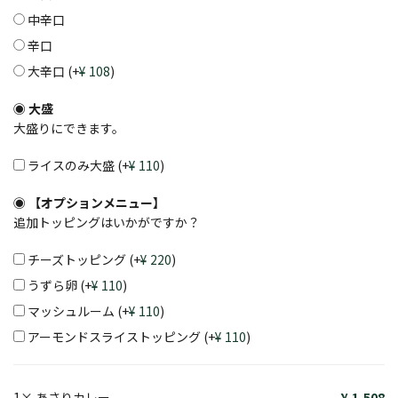
中辛口
辛口
大辛口
(+
108
)
大盛
大盛りにできます。
ライスのみ大盛
(+
110
)
【オプションメニュー】
追加トッピングはいかがですか？
チーズトッピング
(+
220
)
うずら卵
(+
110
)
マッシュルーム
(+
110
)
アーモンドスライストッピング
(+
110
)
1×
あさりカレー
1,508