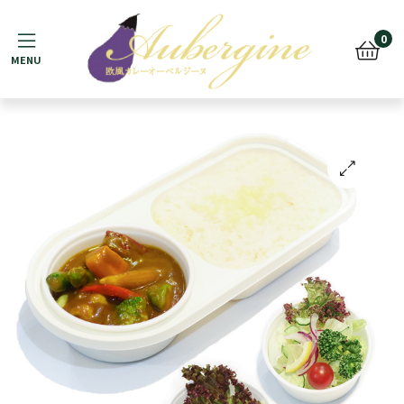
Menu
0
🔍