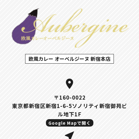
欧風カレー オーベルジーヌ 新宿本店
location_on
〒160-0022
東京都新宿区新宿1-6-5ソノリティ新宿御苑ビ
ル地下1F
Google Mapで開く
near_me