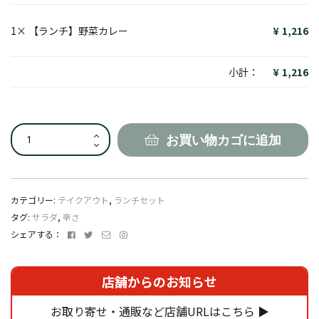
1×
【ランチ】野菜カレー
1,216
小計：
1,216
【ラ
お買い物カゴに追加
ン
チ】
野
菜
カテゴリー:
テイクアウト
,
ランチセット
カ
タグ:
サラダ
,
辛さ
レ
Facebook
Twitter
メ
Instagram
シェアする：
ー
ー
個
ル
ア
店舗からのお知らせ
ド
レ
お取り寄せ・通販など店舗URLはこちら ▶
ス